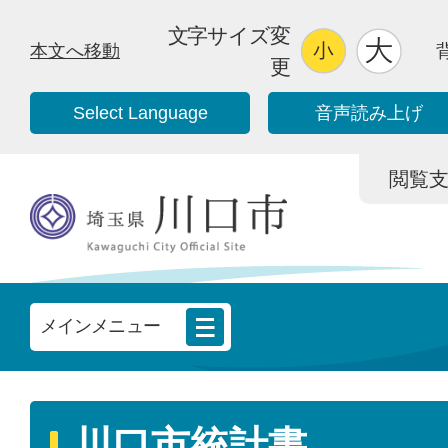
文字サイズ変
本文へ移動
更
Select Language
音声読み上げ
閲覧支援/
メインメニュー
川口市統計書