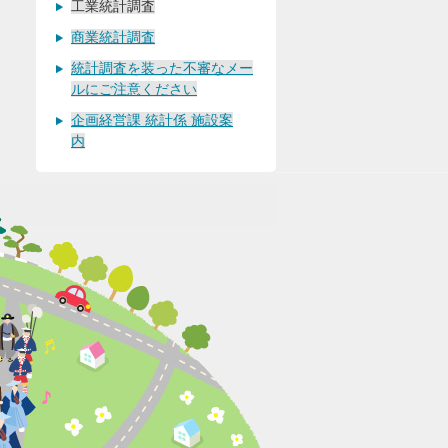
工業統計調査
商業統計調査
統計調査を装った不審なメー
ルにご注意ください
企画経営課 統計係 施設案
内