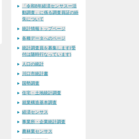
「令和8年経済センサスー活
動調査」に係る調査員証の紛
失について
統計情報トップページ
各種データへのページ
統計調査員を募集します(受
付は随時行なっています)
人口の統計
川口市統計書
国勢調査
住宅・土地統計調査
就業構造基本調査
経済センサス
事業所・企業統計調査
農林業センサス