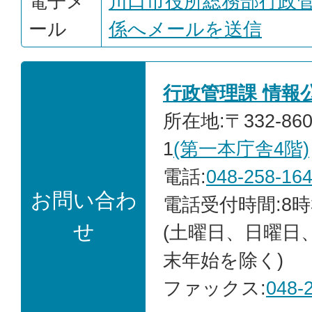
電子メ
川口市役所総務部行政
ール
係へメールを送信
行政管理課 情報
所在地:〒332-86
1
(第一本庁舎4階)
電話:
048-258-16
お問い合わ
電話受付時間:8時
せ
(土曜日、日曜日
末年始を除く)
ファックス:
048-