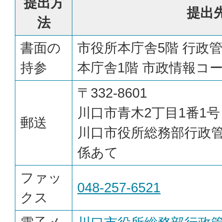
提出方
提出
法
書面の
市役所本庁舎5階 行政
持参
本庁舎1階 市政情報コ
〒332-8601
川口市青木2丁目1番1号
郵送
川口市役所総務部行政
係あて
ファッ
048-257-6521
クス