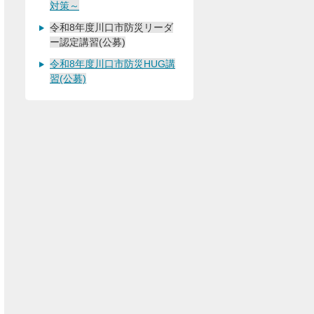
対策～
令和8年度川口市防災リーダ
ー認定講習(公募)
令和8年度川口市防災HUG講
習(公募)