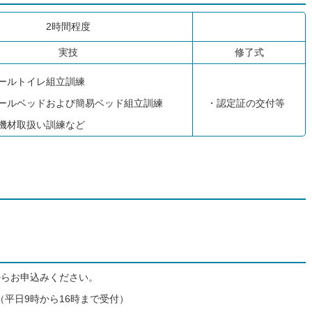
2時間程度
実技
修了式
ールトイレ組立訓練
ールベッドおよび簡易ベッド組立訓練
・認定証の交付等
機材取扱い訓練など
からお申込みください。
57（平日9時から16時まで受付）