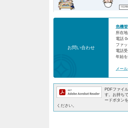
危機管
所在地:
電話 0
ファック
お問い合わせ
電話受
年始を
メール
PDFファイルを
す。お持ちでな
ードボタン
ください。