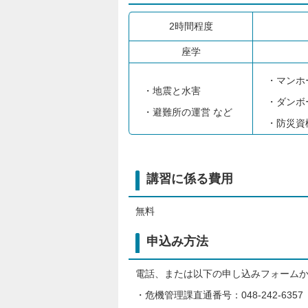
2時間程度
座学
・マンホ
・地震と水害
・ダンボ
・避難所の運営 など
・防災資
講習に係る費用
無料
申込み方法
電話、または以下の申し込みフォーム
・危機管理課直通番号：048-242-63