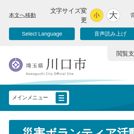
文字サイズ変
本文へ移動
更
Select Language
音声読み上げ
閲覧支援/
メインメニュー
災害ボランティア活