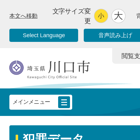
文字サイズ変
本文へ移動
更
Select Language
音声読み上げ
閲覧支援/
メインメニュー
犯罪データ