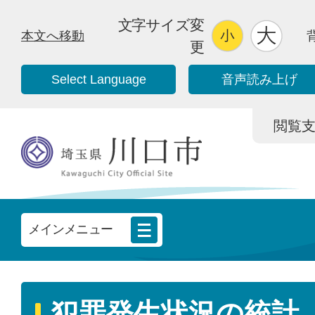
文字サイズ変
本文へ移動
更
Select Language
音声読み上げ
閲覧支援/
メインメニュー
犯罪発生状況の統計