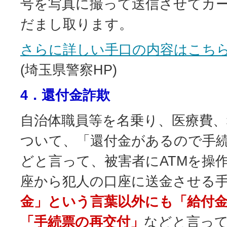
号を写真に撮って送信させてカ
だまし取ります。
さらに詳しい手口の内容はこち
(埼玉県警察HP)
4．還付金詐欺
自治体職員等を名乗り、医療費、
ついて、「還付金があるので手
どと言って、被害者にATMを操
座から犯人の口座に送金させる
金」という言葉以外にも「給付
「手続票の再交付」
などと言って