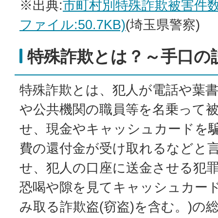
※出典:
市町村別特殊詐欺被害件数「
ファイル:50.7KB)
(埼玉県警察)
特殊詐欺とは？～手口の
特殊詐欺とは、犯人が電話や葉書
や公共機関の職員等を名乗って
せ、現金やキャッシュカードを
費の還付金が受け取れるなどと言
せ、犯人の口座に送金させる犯罪
恐喝や隙を見てキャッシュカー
み取る詐欺盗(窃盗)を含む。)の