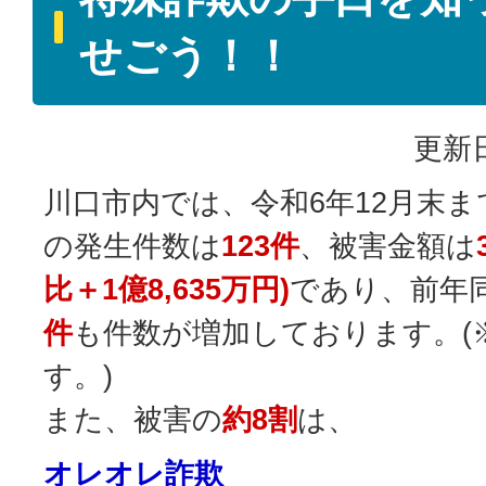
せごう！！
更新日
川口市内では、令和6年12月末
の発生件数は
123件
、被害金額は
比＋1億8,635万円)
であり、前年
件
も件数が増加しております。(
す。)
また、被害の
約8割
は、
オレオレ詐欺