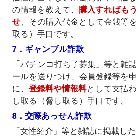
の情報を教えて、
購入すればも
せ
、その購入代金として金銭等
取る）手口です。
7．ギャンブル詐欺
「パチンコ打ち子募集」等と雑
ールを送りつけ、会員登録等を
に、
登録料や情報料
として支払
し取る（脅し取る）手口です。
8．交際あっせん詐欺
「女性紹介」等と雑誌に掲載し