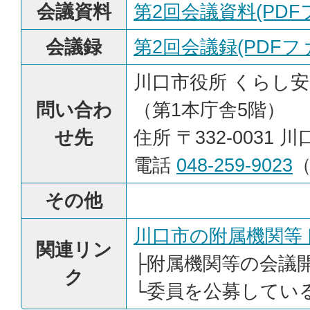
会議資料
第2回会議資料(PDFフ
会議録
第2回会議録(PDFファイ
川口市役所 くらし安
問い合わ
（第1本庁舎5階）
せ先
住所 〒332-0031 川
電話
048-259-9023
その他
川口市の附属機関等
関連リン
├
附属機関等の会議
ク
└
委員を公募してい