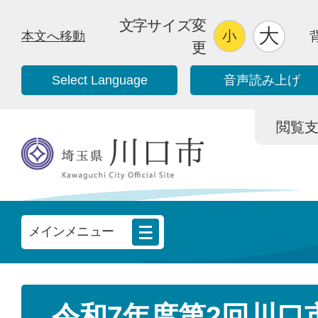
文字サイズ変
本文へ移動
更
Select Language
音声読み上げ
閲覧支援/
メインメニュー
令和7年度第2回川口