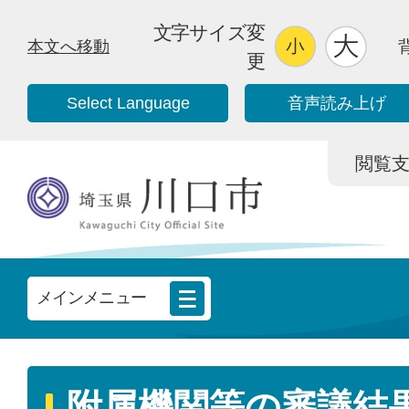
文字サイズ変
本文へ移動
更
Select Language
音声読み上げ
閲覧支援/
メインメニュー
附属機関等の審議結