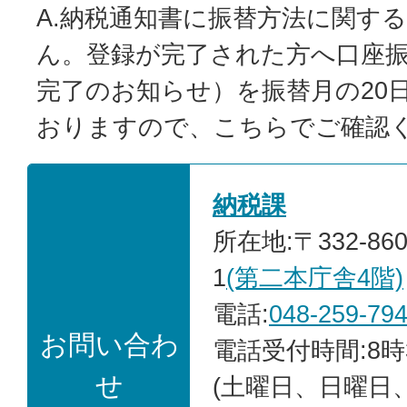
A.納税通知書に振替方法に関す
ん。登録が完了された方へ口座
完了のお知らせ）を振替月の20
おりますので、こちらでご確認
納税課
所在地:〒332-86
1
(第二本庁舎4階)
電話:
048-259-79
お問い合わ
電話受付時間:8時
せ
(土曜日、日曜日