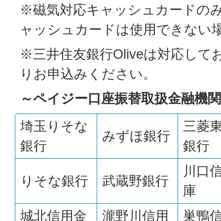
※磁気対応キャッシュカードの
ャッシュカードは使用できない
※三井住友銀行Oliveは対応し
りお申込みください。
～ペイジー口座振替取扱金融機関
埼玉りそな
三菱東
みずほ銀行
銀行
銀行
川口
りそな銀行
武蔵野銀行
庫
城北信用金
瀧野川信用
巣鴨