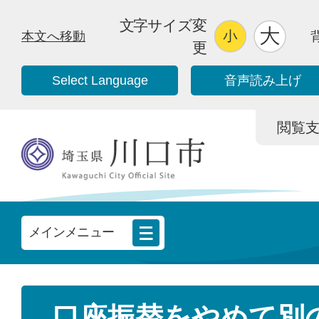
文字サイズ変
本文へ移動
更
Select Language
音声読み上げ
閲覧支援/
メインメニュー
口座振替をやめて別