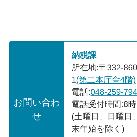
納税課
所在地:〒332-86
1
(第二本庁舎4階)
電話:
048-259-79
お問い合わ
電話受付時間:8時
せ
(土曜日、日曜日
末年始を除く)