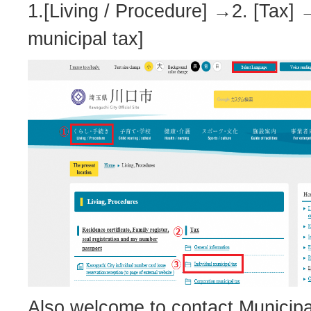
1.[Living / Procedure] →2. [Tax] →
municipal tax]
Also welcome to contact Municipa