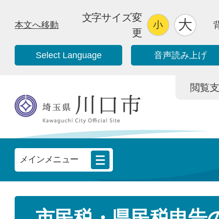
文字サイズ変
本文へ移動
更
Select Language
音声読み上げ
閲覧支援/
メインメニュー
市民税・県民税申告