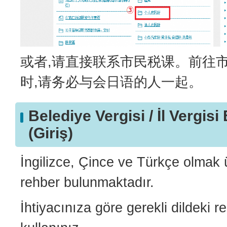
或者,请直接联系市民税课。前往
时,请务必与会日语的人一起。
Belediye Vergisi / İl Vergisi 
(Giriş)
İngilizce, Çince ve Türkçe olmak ü
rehber bulunmaktadır.
İhtiyacınıza göre gerekli dildeki r