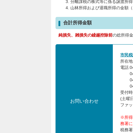
分離課税の株式等に係る譲渡所得
山林所得および退職所得の金額（
合計所得金額
純損失、雑損失の繰越控除前
の総所得
市民税
所在地:
電話:0
048
048
048
受付時
(土曜
お問い合わせ
ファック
※所得
務署に
税務署