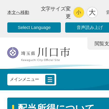
文字サイズ変
本文へ移動
更
Select Language
音声読み上げ
閲覧支援/
メインメニュー
配当所得について