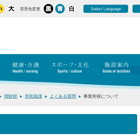
背景色変更
Select Language
理財部
市民税課
よくある質問
事業所税について