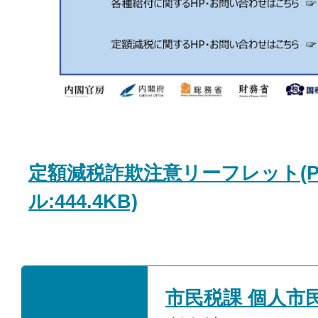
定額減税詐欺注意リーフレット(P
ル:444.4KB)
市民税課 個人市