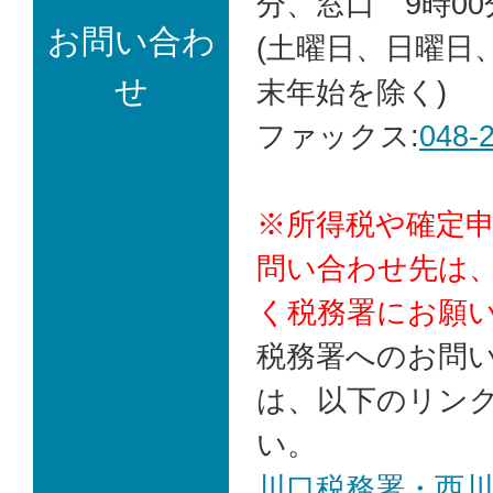
分、窓口 9時00
お問い合わ
(土曜日、日曜日
せ
末年始を除く)
ファックス:
048-
※所得税や確定
問い合わせ先は
く税務署にお願
税務署へのお問
は、以下のリン
い。
川口税務署・西