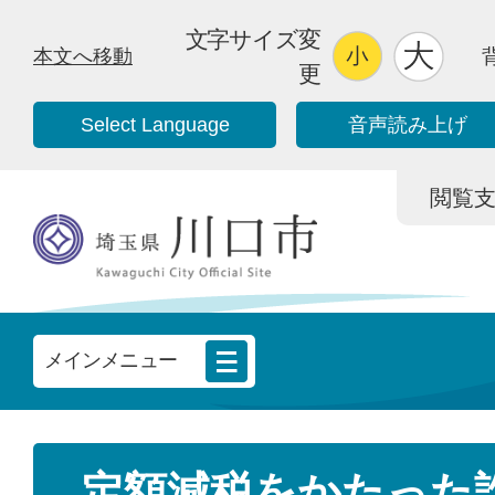
文字サイズ変
本文へ移動
更
Select Language
音声読み上げ
閲覧支援/
メインメニュー
定額減税をかたった