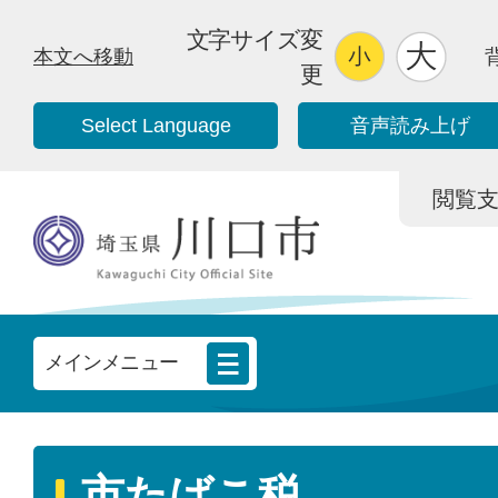
文字サイズ変
本文へ移動
更
Select Language
音声読み上げ
閲覧支援/
メインメニュー
市たばこ税