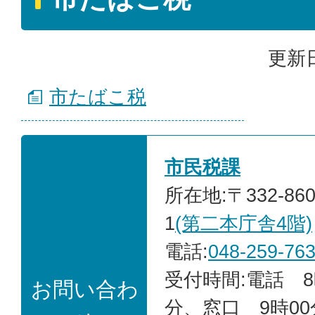
更新日
市たばこ税
市民税課
所在地:〒332-86
1
(第二本庁舎4階)
電話:
048-259-76
受付時間:電話 8
お問い合わ
分、窓口 9時00