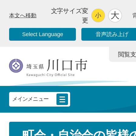
文字サイズ変
本文へ移動
更
Select Language
音声読み上げ
閲覧支援/
メインメニュー
町会・自治会の皆様