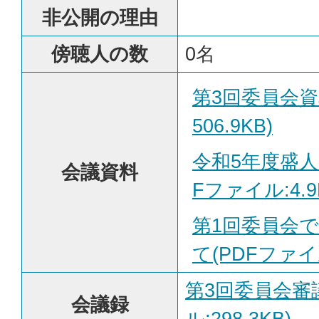
非公開の理由
傍聴人の数
0名
第3回委員会資
506.9KB)
令和5年度盛人
会議資料
Fファイル:4.9
第1回委員会
て(PDFファイル
第3回委員会審
会議録
ル:298.3KB)