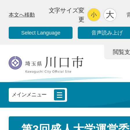
文字サイズ変
本文へ移動
更
Select Language
音声読み上げ
閲覧支援/
メインメニュー
第3回盛人大学運営