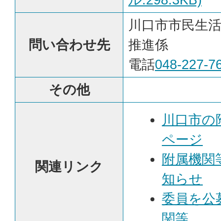
川口市市民生
問い合わせ先
推進係
電話
048-227-7
その他
川口市の
ページ
附属機関
関連リンク
知らせ
委員を公
関等