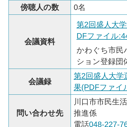
傍聴人の数
0名
第2回盛人大学
DFファイル:44
会議資料
かわぐち市民
ション登録団
第2回盛人大学
会議録
果(PDFファイル:
川口市市民生
問い合わせ先
推進係
電話
048-227-7