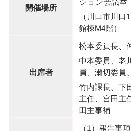
ション会議室
開催場所
（川口市川口1-
館棟M4階）
松本委員長、
中本委員、老
出席者
員、瀬切委員
竹内課長、下
主任、宮田主
田主事補
（1）報告事項