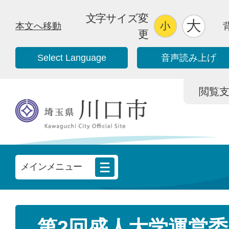
文字サイズ変
本文へ移動
更
Select Language
音声読み上げ
閲覧支援/
メインメニュー
第2回盛人大学運営