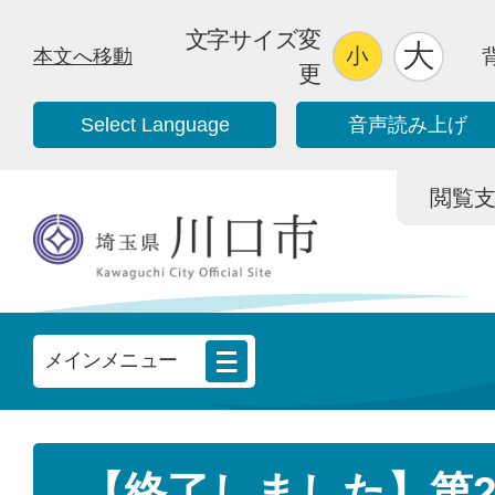
文字サイズ変
本文へ移動
更
Select Language
音声読み上げ
閲覧支援/
メインメニュー
【終了しました】第2