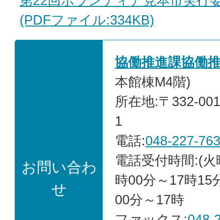
第22回ボランティア見本市実行
(PDFファイル:334KB)
協働推進課協働
本館棟M4階)
所在地:〒332-00
1
電話:
048-227-76
電話受付時間:(火
お問い合わ
時00分～17時15
せ
00分～17時
ファックス:
048-