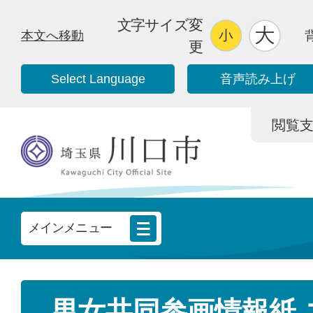
文字サイズ変
本文へ移動
更
Select Language
音声読み上げ
閲覧支援/
メインメニュー
男女共同参画情報紙 