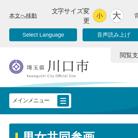
文字サイズ変
本文へ移動
更
Select Language
音声読み上げ
閲覧支援/
メインメニュー
男女共同参画