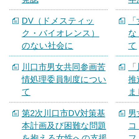
DV（ドメスティッ
「
ク・バイオレンス）
な
のない社会に
て
川口市男女共同参画苦
「
情処理委員制度につい
推
て
ま
第2次川口市DV対策基
男
本計画及び困難な問題
コ
を抱える女性への支援
フ