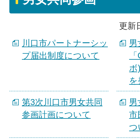
更新日
川口市パートナーシッ
男
プ届出制度について
「
ボ
を
第3次川口市男女共同
男
参画計画について
市
つ