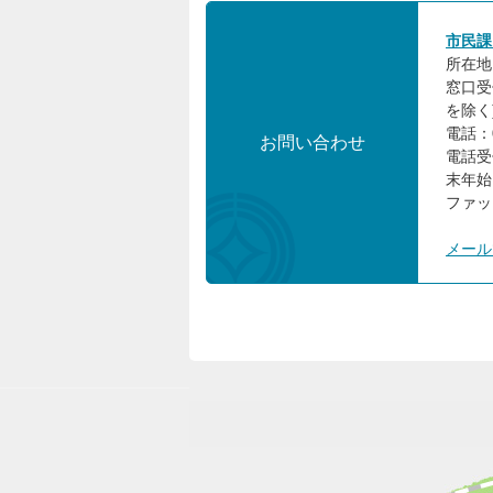
市民課
所在地:
窓口受
を除く
電話：0
お問い合わせ
電話受
末年始
ファック
メール