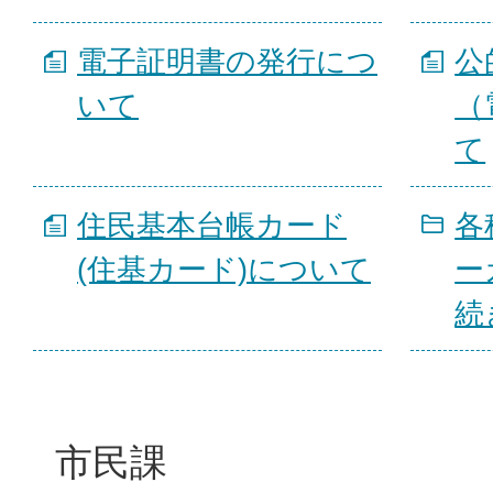
電子証明書の発行につ
公
いて
（
て
住民基本台帳カード
各
(住基カード)について
ー
続
市民課