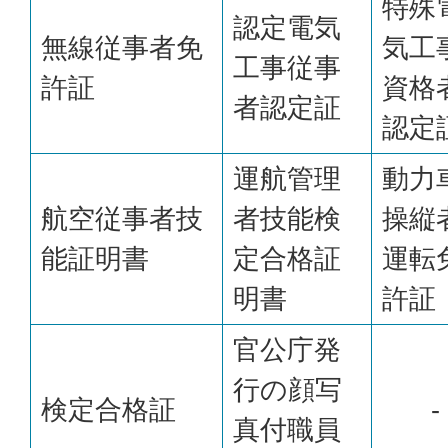
特殊
認定電気
無線従事者免
気工
工事従事
許証
資格
者認定証
認定
運航管理
動力
航空従事者技
者技能検
操縦
能証明書
定合格証
運転
明書
許証
官公庁発
行の顔写
検定合格証
-
真付職員