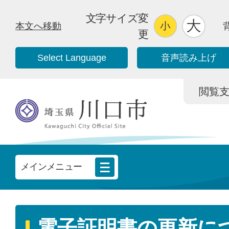
文字サイズ変
本文へ移動
更
Select Language
音声読み上げ
閲覧支援/
メインメニュー
電子証明書の更新に