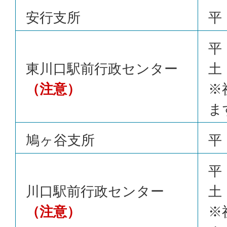
安行支所
平 
平 
東川口駅前行政センター
土 
（注意）
※
ま
鳩ヶ谷支所
平 
平 
川口駅前行政センター
土 
（注意）
※