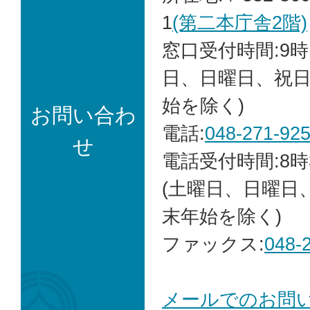
1
(第二本庁舎2階)
窓口受付時間:9時
日、日曜日、祝
始を除く)
お問い合わ
電話:
048-271-92
せ
電話受付時間:8時
(土曜日、日曜日
末年始を除く)
ファックス:
048-
メールでのお問