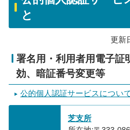
と
更新日
署名用・利用者用電子証
効、暗証番号変更等
公的個人認証サービスについ
芝支所
所在地:〒333-0