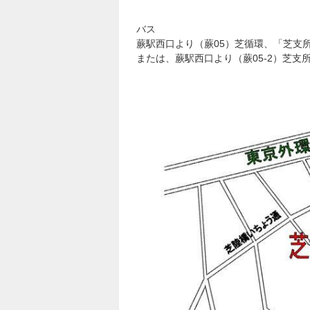
バス
蕨駅西口より（蕨05）芝循環、「芝支
または、蕨駅西口より（蕨05-2）芝