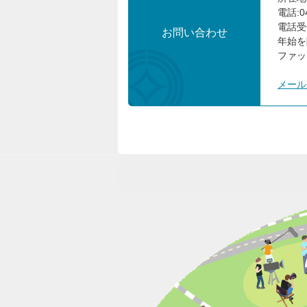
電話:04
電話受
お問い合わせ
年始を
ファック
メール