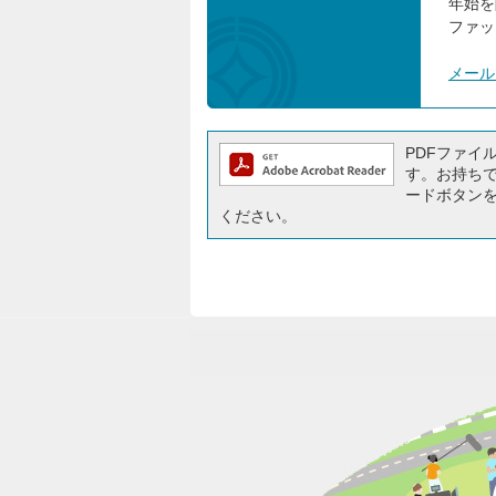
年始を
ファック
メール
PDFファイルを
す。お持ちでな
ードボタン
ください。