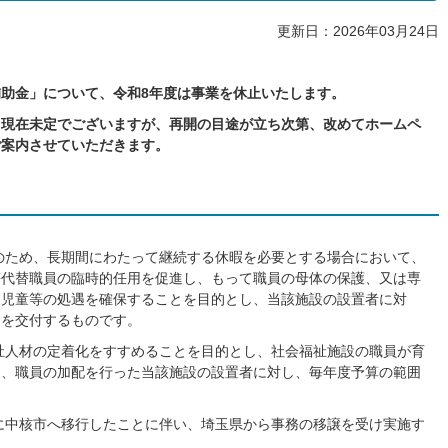
更新日：2026年03月24日
助金」について、令和8年度は事業を休止いたします。
、現在未定でございますが、再開の目途が立ち次第、改めてホームペ
ご案内させていただきます。
のため、長期間にわたって継続する休暇を必要とする場合において、
等代替職員の臨時的任用を促進し、もって職員の母体の保護、又は専
る児童等の処遇を確保することを目的とし、当該施設の設置者に対
金を交付するものです。
祉人材の定着化をすすめることを目的とし、社会福祉施設の職員が育
め、職員の加配を行った当該施設の設置者に対し、毎年度予算の範囲
。
日に中核市へ移行したことに伴い、埼玉県から事務の移譲を受け実施す