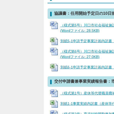
協議書：任用開始予定日の10日
（様式第5号）川口市社会福祉施
(Wordファイル: 28.5KB)
別紙5-1申請予定事業計画内訳書（産
（様式第6号）川口市社会福祉施
(Wordファイル: 27.0KB)
別紙6-1申請予定事業計画内訳書（育児
交付申請書兼事業実績報告書：市
（様式第1号）産休等代替職員費補助
別紙1-1事業実績内訳書（産休等代替職