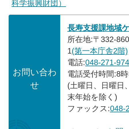
科学振興財団）
長寿支援課地域
所在地:〒332-86
1
(第一本庁舎2階)
電話:
048-271-97
お問い合わ
電話受付時間:8時
せ
(土曜日、日曜日
末年始を除く)
ファックス:
048-