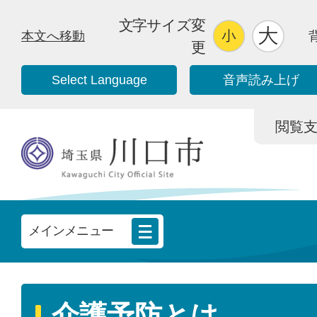
文字サイズ変
本文へ移動
更
Select Language
音声読み上げ
閲覧支援/
メインメニュー
介護予防とは