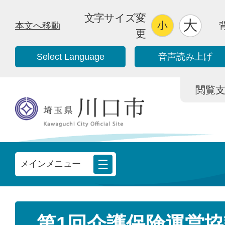
文字サイズ変
本文へ移動
更
Select Language
音声読み上げ
閲覧支援/
メインメニュー
第1回介護保険運営協議