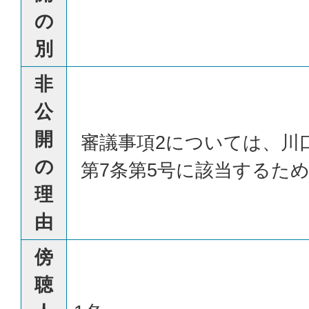
の
別
非
公
開
審議事項2については、川
の
第7条第5号に該当するた
理
由
傍
聴