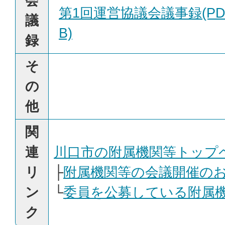
会
第1回運営協議会議事録(PDF
議
B)
録
そ
の
他
関
連
川口市の附属機関等トップ
リ
├
附属機関等の会議開催の
ン
└
委員を公募している附属
ク