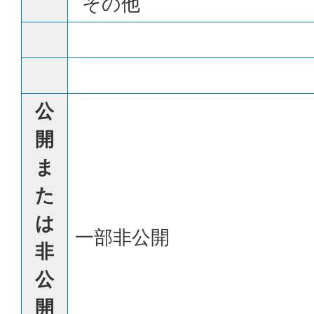
その他
公
開
ま
た
は
一部非公開
非
公
開