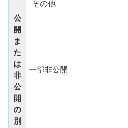
その他
公
開
ま
た
は
一部非公開
非
公
開
の
別