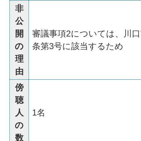
非
公
開
審議事項2については、川口
の
条第3号に該当するため
理
由
傍
聴
人
1名
の
数