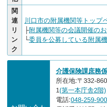
関
連
川口市の附属機関等トップ
リ
├
附属機関等の会議開催の
ン
└
委員を公募している附属
ク
介護保険課庶務
所在地:〒332-86
1
(第一本庁舎2階)
電話:
048-259-90