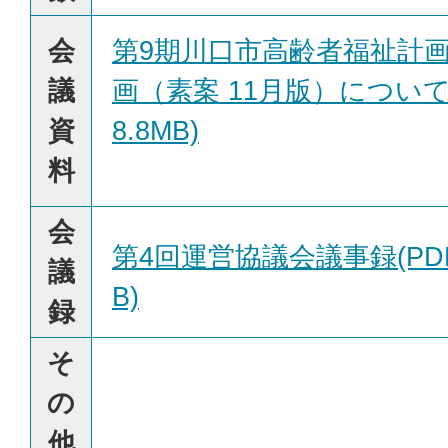
会
第9期川口市高齢者福祉計
議
画（素案 11月版）について
資
8.8MB)
料
会
第4回運営協議会議事録(PDF
議
B)
録
そ
の
他