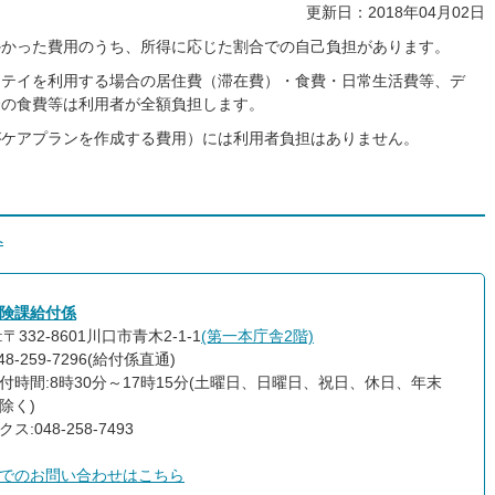
更新日：2018年04月02日
かかった費用のうち、所得に応じた割合での自己負担があります。
ステイを利用する場合の居住費（滞在費）・食費・日常生活費等、デ
合の食費等は利用者が全額負担します。
がケアプランを作成する費用）には利用者負担はありません。
へ
険課給付係
〒332-8601川口市青木2-1-1
(第一本庁舎2階)
48-259-7296(給付係直通)
付時間:8時30分～17時15分(土曜日、日曜日、祝日、休日、年末
除く)
ス:048-258-7493
でのお問い合わせはこちら