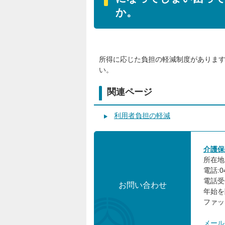
か。
所得に応じた負担の軽減制度がありま
い。
関連ページ
利用者負担の軽減
介護保
所在地:
電話:0
電話受
お問い合わせ
年始を
ファック
メール