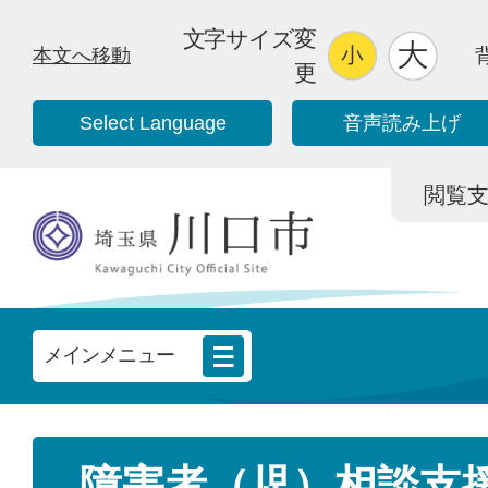
文字サイズ変
本文へ移動
更
Select Language
音声読み上げ
閲覧支援/
メインメニュー
障害者（児）相談支