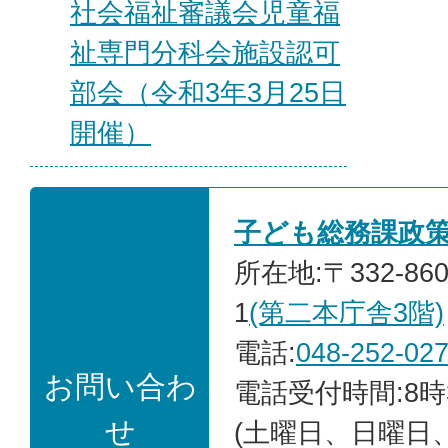
社会福祉審議会児童福
祉専門分科会施設認可
部会（令和3年3月25日
開催）
子ども総務課政
所在地:〒332-86
1
(第二本庁舎3階)
電話:
048-252-02
お問い合わ
電話受付時間:8時
せ
(土曜日、日曜日