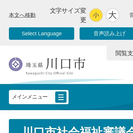
文字サイズ変
本文へ移動
更
Select Language
音声読み上げ
閲覧支援/
メインメニュー
川口市社会福祉審議