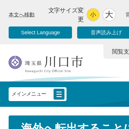
文字サイズ変
本文へ移動
更
Select Language
音声読み上げ
閲覧支援/
メインメニュー
海外へ転出すること