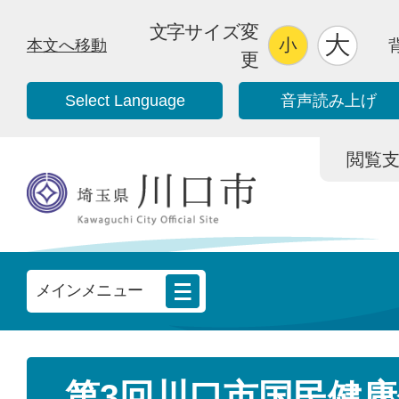
文字サイズ変
本文へ移動
更
Select Language
音声読み上げ
閲覧支援/
メインメニュー
第3回川口市国民健