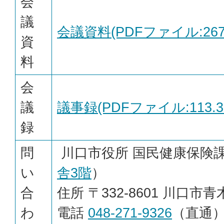
会
議
会議資料(PDFファイル:267.
資
料
会
議
議事録(PDFファイル:113.3
録
問
川口市役所 国民健康保険課 
い
舎3階
）
合
住所 〒332-8601 川口市青木
わ
電話
048-271-9326
（直通