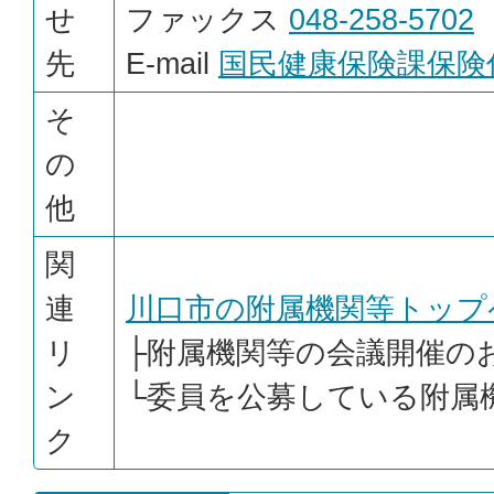
せ
ファックス
048-258-5702
先
E-mail
国民健康保険課保険
そ
の
他
関
連
川口市の附属機関等トップ
リ
├
附属機関等の会議開催の
ン
└
委員を公募している附属
ク