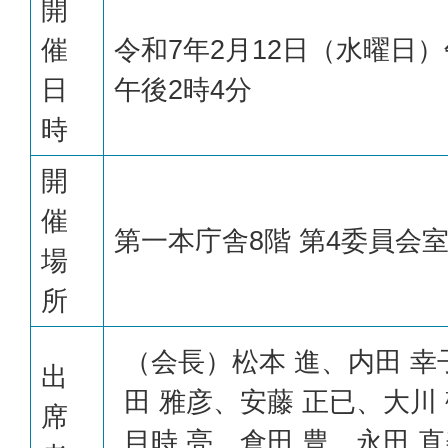
開
催
令和7年2月12日（水曜日）
日
午後2時4分
時
開
催
第一本庁舎8階 第4委員会
場
所
（会長）松本 進、内田 幸
出
田 雅彦、安藤 正已、大川 
席
目時 亮、倉田 豊、永田 直