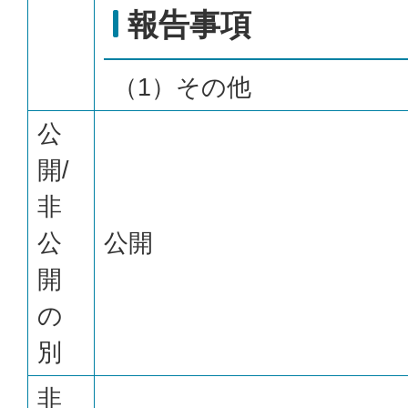
報告事項
（1）その他
公
開/
非
公
公開
開
の
別
非