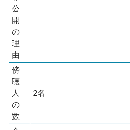
公
開
の
理
由
傍
聴
人
2名
の
数