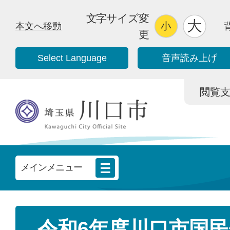
文字サイズ変
本文へ移動
更
Select Language
音声読み上げ
閲覧支援/
メインメニュー
令和6年度川口市国