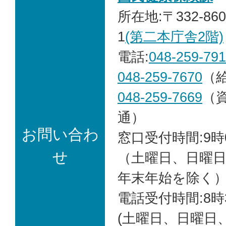
所在地:〒332-86
1
(第二本庁舎2階)
電話:
048-259-79
048-259-7670
（
048-259-7669
（
通）
お問い合わ
窓口受付時間:9時
せ
（土曜日、日曜
年末年始を除く
電話受付時間:8時
(土曜日、日曜日