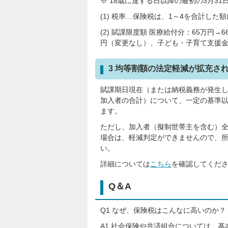
※ 18歳に達する日以降の最初の3月3
(1) 税率…保険税は、1～4を合計した
(2) 賦課限度額 医療給付分：65万円
円（変更なし）、子ども・子育て支援金
3 均等割額の法定軽減が拡充さ
賦課期日現在（または納税義務が発生
加入者の合計）について、一定の基準
ます。
ただし、加入者（擬制世帯主を含む）
場合は、軽減判定ができませんので、所
い。
詳細については
こちら
を確認してくだ
Q＆A
Q1 なぜ、保険税はこんなに高いのか？
A1 社会保険や共済組合については、