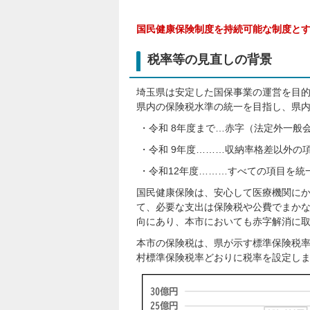
国民健康保険制度を持続可能な制度と
税率等の見直しの背景
埼玉県は安定した国保事業の運営を目的
県内の保険税水準の統一を目指し、県
・令和 8年度まで…赤字（法定外一般
・令和 9年度………収納率格差以外の
・令和12年度………すべての項目を統
国民健康保険は、安心して医療機関に
て、必要な支出は保険税や公費でまか
向にあり、本市においても赤字解消に
本市の保険税は、県が示す標準保険税率
村標準保険税率どおりに税率を設定し