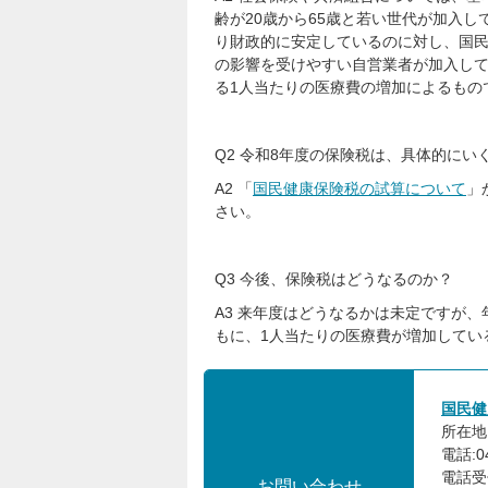
齢が20歳から65歳と若い世代が加入
り財政的に安定しているのに対し、国民
の影響を受けやすい自営業者が加入し
る1人当たりの医療費の増加によるもの
Q2 令和8年度の保険税は、具体的にい
A2 「
国民健康保険税の試算について
」
さい。
Q3 今後、保険税はどうなるのか？
A3 来年度はどうなるかは未定ですが
もに、1人当たりの医療費が増加してい
国民健
所在地:
電話:0
電話受
お問い合わせ