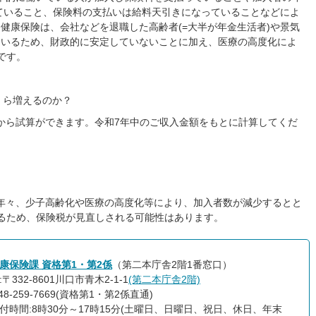
していること、保険料の支払いは給料天引きになっていることなどによ
健康保険は、会社などを退職した高齢者(=大半が年金生活者)や景気
ているため、財政的に安定していないことに加え、医療の高度化によ
です。
くら増えるのか？
から試算ができます。令和7年中のご収入金額をもとに計算してくだ
、年々、少子高齢化や医療の高度化等により、加入者数が減少するとと
るため、保険税が見直しされる可能性はあります。
康保険課 資格第1・第2係
（第二本庁舎2階1番窓口）
〒332-8601川口市青木2-1-1
(第二本庁舎2階)
48-259-7669(資格第1・第2係直通)
付時間:8時30分～17時15分(土曜日、日曜日、祝日、休日、年末