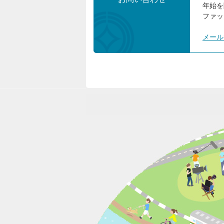
年始を
ファック
メール