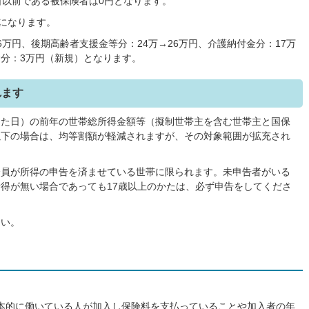
1日以前である被保険者は0円となります。
額になります。
→66万円、後期高齢者支援金等分：24万→26万円、介護納付金分：17万
分：3万円（新規）となります。
れます
した日）の前年の世帯総所得金額等（擬制世帯主を含む世帯主と国保
以下の場合は、均等割額が軽減されますが、その対象範囲が拡充され
全員が所得の申告を済ませている世帯に限られます。未申告者がいる
得が無い場合であっても17歳以上のかたは、必ず申告をしてくださ
さい。
基本的に働いている人が加入し保険料を支払っていることや加入者の年