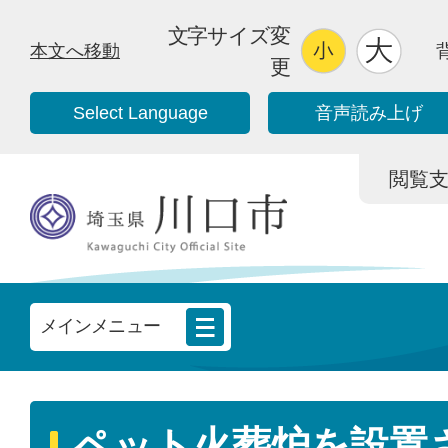
文字サイズ変
本文へ移動
更
Select Language
音声読み上げ
閲覧支援/
メインメニュー
ペット火葬炉を設置