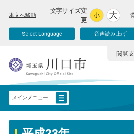
文字サイズ変
本文へ移動
更
Select Language
音声読み上げ
閲覧支援/
メインメニュー
平成23年