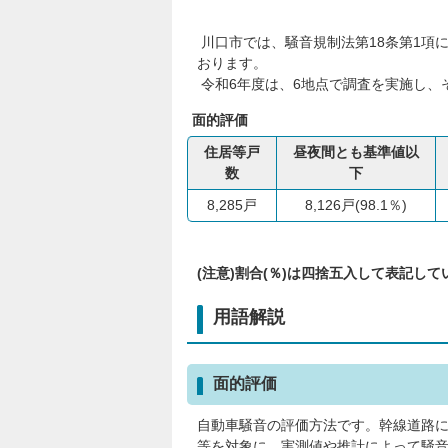
川口市では、騒音規制法第18条第1項
おります。
令和6年度は、6地点で調査を実施し、
面的評価
住居等戸
昼夜間とも基準値以
数
下
8,285戸
8,126戸(98.1％)
(注意)割合(％)は四捨五入して表記し
用語解説
面的評価
自動車騒音の評価方法です。幹線道路に
等を対象に、実測値や推計によって騒