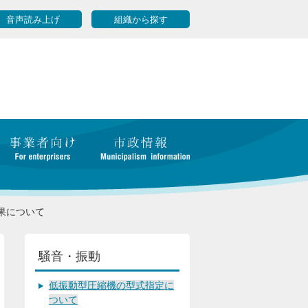
音声読み上げ
組織から探す
果について
騒音・振動
低振動型圧縮機の型式指定に
ついて