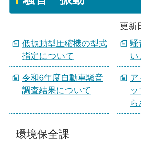
更新日
低振動型圧縮機の型式
騒
指定について
い
令和6年度自動車騒音
ア
調査結果について
ッ
ら
環境保全課