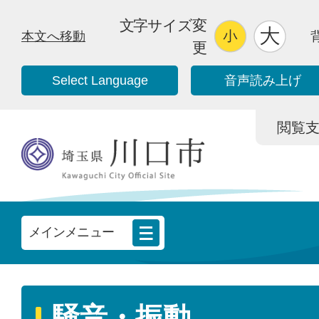
文字サイズ変
本文へ移動
更
Select Language
音声読み上げ
閲覧支援/
メインメニュー
騒音・振動