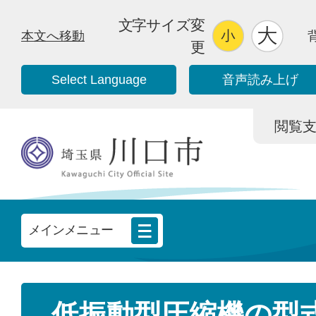
文字サイズ変
本文へ移動
更
Select Language
音声読み上げ
閲覧支援/
メインメニュー
低振動型圧縮機の型