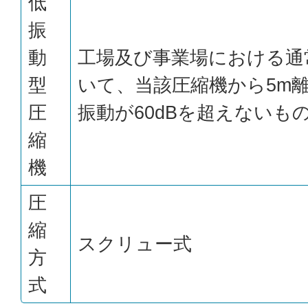
低
振
動
工場及び事業場における通
型
いて、当該圧縮機から5m
圧
振動が60dBを超えないも
縮
機
圧
縮
スクリュー式
方
式