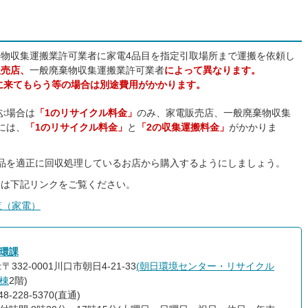
物収集運搬業許可業者に家電4品目を指定引取場所まで運搬を依頼し
販売店、
一般廃棄物収集運搬業許可業者
によって異なります。
りに来てもらう等の場合は別途費用がかかります。
ぶ場合は
「1のリサイクル料金」
のみ、家電販売店、一般廃棄物収集
には、
「1のリサイクル料金」
と
「2の収集運搬料金」
がかかりま
品を適正に回収処理しているお店から購入するようにしましょう。
ては下記リンクをご覧ください。
覧（家電）
環課
〒332-0001川口市朝日4-21-33
(
朝日環境センター・リサイクル
棟
2階)
8-228-5370(直通)