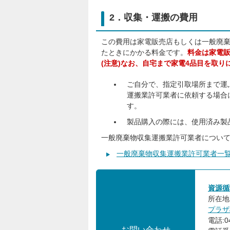
2．収集・運搬の費用
この費用は家電販売店もしくは一般廃棄
たときにかかる料金です。
料金は家電
(注意)なお、自宅まで家電4品目を取
ご自分で、指定引取場所まで運
運搬業許可業者に依頼する場合
す。
製品購入の際には、使用済み製
一般廃棄物収集運搬業許可業者につい
一般廃棄物収集運搬業許可業者一
資源循
所在地:
プラザ
電話:04
お問い合わせ