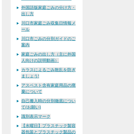
外国語版家庭ごみの分け方・
出し方
川口市家庭ごみ収集日情報メ
ール
川口市ごみの分別ガイドのご
案内
家庭ごみの出し方（主に外国
人向けの説明動画）
カラスによるごみ散乱を防ぎ
ましょう!
アスベスト含有家庭用品の廃
棄について
自己搬入時の分別徹底につい
て(お願い)
識別表示マーク
【水曜日】プラスチック製容
器包装とプラスチック製品の