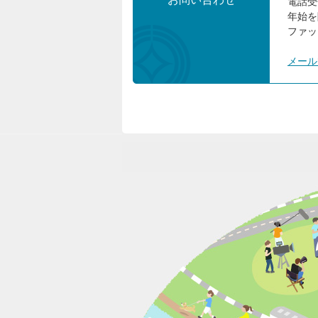
電話受
年始を
ファック
メール