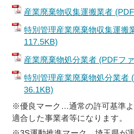
産業廃棄物収集運搬業者 (PDFフ
特別管理産業廃棄物収集運搬業者
117.5KB)
産業廃棄物処分業者 (PDFファイル
特別管理産業廃棄物処分業者 (
36.1KB)
※優良マーク…通常の許可基準
適合した事業者等になります。
※3S運動推進マーク…埼玉県が