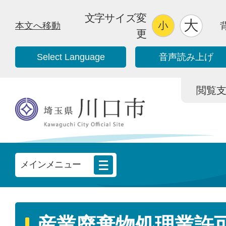
文字サイズ変
本文へ移動
更
Select Language
音声読み上げ
閲覧支援/
メインメニュー
産業廃棄物処理業許