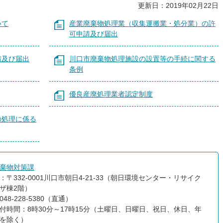
更新日：2019年02月22日
いて
産業廃棄物処理業（収集運搬業・処分業）の許
可申請及び届出
請及び届出
川口市廃棄物処理施設の設置等の手続に関する
条例
優良産廃処理業者認定制度
の処理に係る
棄物対策課
：〒332-0001川口市朝日4-21-33（朝日環境センター・リサイク
ザ棟2階）
48-228-5380（直通）
付時間：8時30分～17時15分（土曜日、日曜日、祝日、休日、年
を除く）